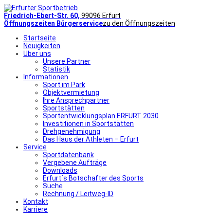
Friedrich-Ebert-Str. 60,
99096 Erfurt
Öffnungszeiten Bürgerservice
zu den Öffnungszeiten
Startseite
Neuigkeiten
Über uns
Unsere Partner
Statistik
Informationen
Sport im Park
Objektvermietung
Ihre Ansprechpartner
Sportstätten
Sportentwicklungsplan ERFURT 2030
Investitionen in Sportstätten
Drehgenehmigung
Das Haus der Athleten – Erfurt
Service
Sportdatenbank
Vergebene Aufträge
Downloads
Erfurt´s Botschafter des Sports
Suche
Rechnung / Leitweg-ID
Kontakt
Karriere