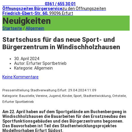
Telefonischer Kontakt
0361 / 655 30 01
Öffnungszeiten Bürgerservice
zu den Öffnungszeiten
Friedrich-Ebert-Str. 60,
99096 Erfurt
Neuigkeiten
Startseite
/
Allgemein
Startschuss für das neue Sport- und
Bürgerzentrum in Windischholzhausen
30. April 2024
Autor:
Erfurter Sportbetrieb
Kategorie:
Allgemein
Keine Kommentare
Pressemitteilung Stadtverwaltung Erfurt:
29.04.2024 11:09
Kategorie: Baustelle, Vereine, Jugend, Kinder, Sport, Stadtentwicklung, Ortsteile,
Erfurter Sportbetrieb
Am 22. April haben auf dem Sportgelände am Buchenbergweg in
Windischholzhausen die Bauarbeiten für den Ersatzneubau des
Sportfunktionsgebäudes und des Bürgerzentrums begonnen.
Das Bauvorhaben ist Teil des Stadtentwicklungsprojektes
Modellvorhaben Erfurt Südost.