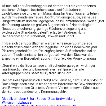
Aktuell rollt der Abrissbagger und demontiert die vorhandenen
baulichen Anlagen, bestehend aus zwei Gebäuden in
Leichtbauweise und einem Massivbau. Im Anschluss entstehen
auf dem Gelände ein neues Sportfunktionsgebäude, ein neues
Bürgerzentrum und ein Lagergebäude in Holzrahmenbauweise. „Bei
der Planung wurde ein großes Augenmerk auf Nachhaltigkeit,
Ressourcenschonung, geringe Flächenversiegelung und
ökologische Standards gelegt“, erläutert Andreas Horn,
Beigeordneter für Sicherheit, Umwelt und Sport.
Im Bereich der Sportflächen werden eine neue Sprintgerade
einschließlich einer Weitsprunggrube und eines Beachvolleyball-
Platzes geschaffen. Im frei zugänglichen Außenbereich sollen
zudem Tischtennisplatten aufgestellt werden. Dies war das
Ergebnis einer Bürgerbefragung im Vorfeld der Projektplanung.
„Somit wird die Sportanlage am Buchenbergweg ein wichtiger
multifunktionaler und barrierefreier Treffpunkt für alle
Altersgruppen des Stadtteils“, freut sich Horn.
Der offizielle Spatenstich erfolgt am Dienstag, dem 7. Mai, 9:45 Uhr.
Dazu eingeladen sind unter anderem interessierte Bewohnerinnen
und Bewohner des Ortsteils, Vereins-Vertreter sowie Gäste aus
der Bundes-, Landes- und Kommunalpolitik.
Modellvorhaben Erfurt Südost
Stadtentwicklung
Windischholzhausen