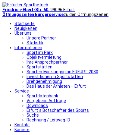
Friedrich-Ebert-Str. 60,
99096 Erfurt
Öffnungszeiten Bürgerservice
zu den Öffnungszeiten
Startseite
Neuigkeiten
Über uns
Unsere Partner
Statistik
Informationen
Sport im Park
Objektvermietung
Ihre Ansprechpartner
Sportstätten
Sportentwicklungsplan ERFURT 2030
Investitionen in Sportstätten
Drehgenehmigung
Das Haus der Athleten – Erfurt
Service
Sportdatenbank
Vergebene Aufträge
Downloads
Erfurt´s Botschafter des Sports
Suche
Rechnung / Leitweg-ID
Kontakt
Karriere