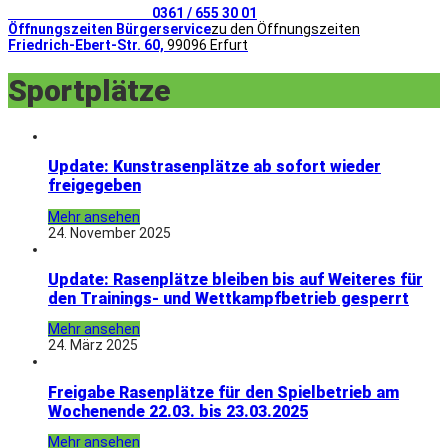
Telefonischer Kontakt
0361 / 655 30 01
Öffnungszeiten Bürgerservice
zu den Öffnungszeiten
Friedrich-Ebert-Str. 60,
99096 Erfurt
Sportplätze
Update: Kunstrasenplätze ab sofort wieder
freigegeben
Mehr ansehen
24. November 2025
Update: Rasenplätze bleiben bis auf Weiteres für
den Trainings- und Wettkampfbetrieb gesperrt
Mehr ansehen
24. März 2025
Freigabe Rasenplätze für den Spielbetrieb am
Wochenende 22.03. bis 23.03.2025
Mehr ansehen