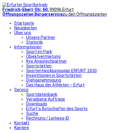
Friedrich-Ebert-Str. 60,
99096 Erfurt
Öffnungszeiten Bürgerservice
zu den Öffnungszeiten
Startseite
Neuigkeiten
Über uns
Unsere Partner
Statistik
Informationen
Sport im Park
Objektvermietung
Ihre Ansprechpartner
Sportstätten
Sportentwicklungsplan ERFURT 2030
Investitionen in Sportstätten
Drehgenehmigung
Das Haus der Athleten – Erfurt
Service
Sportdatenbank
Vergebene Aufträge
Downloads
Erfurt´s Botschafter des Sports
Suche
Rechnung / Leitweg-ID
Kontakt
Karriere