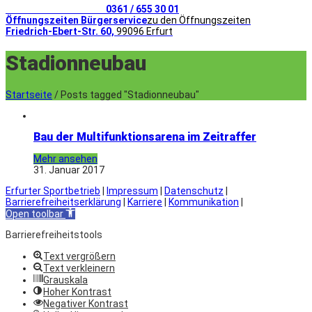
Telefonischer Kontakt
0361 / 655 30 01
Öffnungszeiten Bürgerservice
zu den Öffnungszeiten
Friedrich-Ebert-Str. 60,
99096 Erfurt
Stadionneubau
Startseite
/
Posts tagged "Stadionneubau"
Bau der Multifunktionsarena im Zeitraffer
Mehr ansehen
31. Januar 2017
Erfurter Sportbetrieb
|
Impressum
|
Datenschutz
|
Barrierefreiheitserklärung
|
Karriere
|
Kommunikation
|
Open toolbar
Barrierefreiheitstools
Text vergrößern
Text verkleinern
Grauskala
Hoher Kontrast
Negativer Kontrast