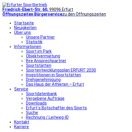
Friedrich-Ebert-Str. 60,
99096 Erfurt
Öffnungszeiten Bürgerservice
zu den Öffnungszeiten
Startseite
Neuigkeiten
Über uns
Unsere Partner
Statistik
Informationen
Sport im Park
Objektvermietung
Ihre Ansprechpartner
Sportstätten
Sportentwicklungsplan ERFURT 2030
Investitionen in Sportstätten
Drehgenehmigung
Das Haus der Athleten – Erfurt
Service
Sportdatenbank
Vergebene Aufträge
Downloads
Erfurt´s Botschafter des Sports
Suche
Rechnung / Leitweg-ID
Kontakt
Karriere