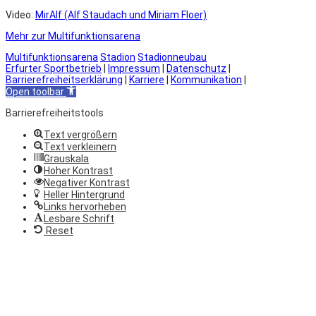
Video:
MirAlf (Alf Staudach und Miriam Floer)
Mehr zur Multifunktionsarena
Multifunktionsarena
Stadion
Stadionneubau
Erfurter Sportbetrieb
|
Impressum
|
Datenschutz
|
Barrierefreiheitserklärung
|
Karriere
|
Kommunikation
|
Open toolbar
Barrierefreiheitstools
Text vergrößern
Text verkleinern
Grauskala
Hoher Kontrast
Negativer Kontrast
Heller Hintergrund
Links hervorheben
Lesbare Schrift
Reset