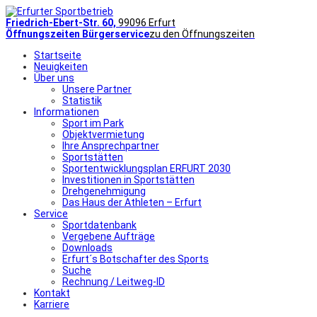
Friedrich-Ebert-Str. 60,
99096 Erfurt
Öffnungszeiten Bürgerservice
zu den Öffnungszeiten
Startseite
Neuigkeiten
Über uns
Unsere Partner
Statistik
Informationen
Sport im Park
Objektvermietung
Ihre Ansprechpartner
Sportstätten
Sportentwicklungsplan ERFURT 2030
Investitionen in Sportstätten
Drehgenehmigung
Das Haus der Athleten – Erfurt
Service
Sportdatenbank
Vergebene Aufträge
Downloads
Erfurt´s Botschafter des Sports
Suche
Rechnung / Leitweg-ID
Kontakt
Karriere