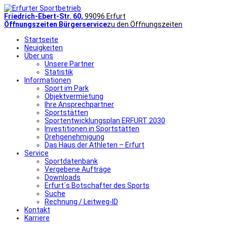
Friedrich-Ebert-Str. 60,
99096 Erfurt
Öffnungszeiten Bürgerservice
zu den Öffnungszeiten
Startseite
Neuigkeiten
Über uns
Unsere Partner
Statistik
Informationen
Sport im Park
Objektvermietung
Ihre Ansprechpartner
Sportstätten
Sportentwicklungsplan ERFURT 2030
Investitionen in Sportstätten
Drehgenehmigung
Das Haus der Athleten – Erfurt
Service
Sportdatenbank
Vergebene Aufträge
Downloads
Erfurt´s Botschafter des Sports
Suche
Rechnung / Leitweg-ID
Kontakt
Karriere