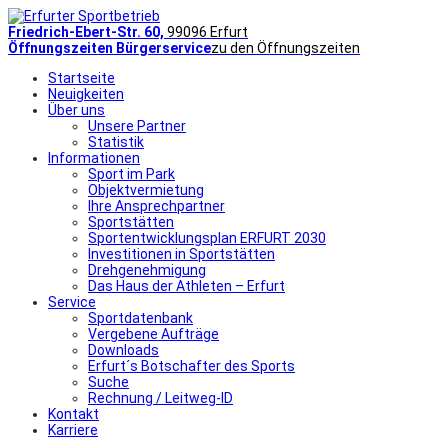
Friedrich-Ebert-Str. 60,
99096 Erfurt
Öffnungszeiten Bürgerservice
zu den Öffnungszeiten
Startseite
Neuigkeiten
Über uns
Unsere Partner
Statistik
Informationen
Sport im Park
Objektvermietung
Ihre Ansprechpartner
Sportstätten
Sportentwicklungsplan ERFURT 2030
Investitionen in Sportstätten
Drehgenehmigung
Das Haus der Athleten – Erfurt
Service
Sportdatenbank
Vergebene Aufträge
Downloads
Erfurt´s Botschafter des Sports
Suche
Rechnung / Leitweg-ID
Kontakt
Karriere