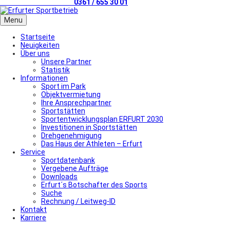
Telefonischer Kontakt
0361 / 655 30 01
Menu
Startseite
Neuigkeiten
Über uns
Unsere Partner
Statistik
Informationen
Sport im Park
Objektvermietung
Ihre Ansprechpartner
Sportstätten
Sportentwicklungsplan ERFURT 2030
Investitionen in Sportstätten
Drehgenehmigung
Das Haus der Athleten – Erfurt
Service
Sportdatenbank
Vergebene Aufträge
Downloads
Erfurt´s Botschafter des Sports
Suche
Rechnung / Leitweg-ID
Kontakt
Karriere