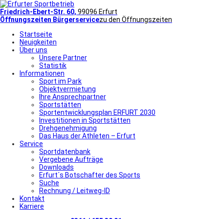
Friedrich-Ebert-Str. 60,
99096 Erfurt
Öffnungszeiten Bürgerservice
zu den Öffnungszeiten
Startseite
Neuigkeiten
Über uns
Unsere Partner
Statistik
Informationen
Sport im Park
Objektvermietung
Ihre Ansprechpartner
Sportstätten
Sportentwicklungsplan ERFURT 2030
Investitionen in Sportstätten
Drehgenehmigung
Das Haus der Athleten – Erfurt
Service
Sportdatenbank
Vergebene Aufträge
Downloads
Erfurt´s Botschafter des Sports
Suche
Rechnung / Leitweg-ID
Kontakt
Karriere