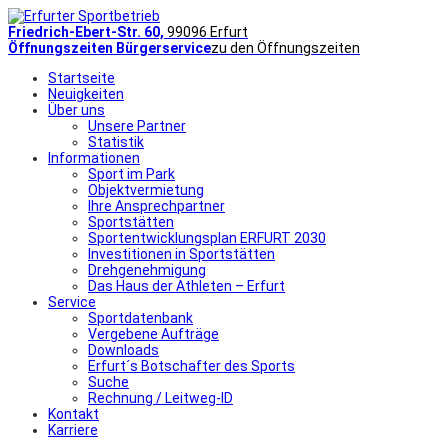
Friedrich-Ebert-Str. 60,
99096 Erfurt
Öffnungszeiten Bürgerservice
zu den Öffnungszeiten
Startseite
Neuigkeiten
Über uns
Unsere Partner
Statistik
Informationen
Sport im Park
Objektvermietung
Ihre Ansprechpartner
Sportstätten
Sportentwicklungsplan ERFURT 2030
Investitionen in Sportstätten
Drehgenehmigung
Das Haus der Athleten – Erfurt
Service
Sportdatenbank
Vergebene Aufträge
Downloads
Erfurt´s Botschafter des Sports
Suche
Rechnung / Leitweg-ID
Kontakt
Karriere