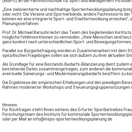
(INSPO) an der Fachhochschule für Sport und Management Potsdam 
„Eine zielorientierte und nachhaltige Sportentwicklungsplanung bring
oder nicht. Die Vereine und Sportverbände, andere Fachressorts der
können wir eine integrierte Sport- und Stadtentwicklung erreichen“
Planungsverfahren.
Prof. Dr. Michael Barsuhn leitet das Team des begleitenden Institu
mögliche Fehlinvestitionen zu vermeiden. „Viele Menschen sind heutz
ganz konkret nach unterschiedlichen Sport- und Bewegungsformen, 
Parallel zur Bürgerbefragung werden in Zusammenarbeit mit dem Sta
spezifischen Fragebögen sollen sie sich äußern zu ihrer aktuellen Si
Als Grundlage für eine Bestands-Bedarfs-Bilanzierung dient zudem
bestehende Daten zusammengetragen, zum anderen die kommunalen S
eventuelle Sanierungs- und Modernisierungsbedarfe beziffern zu kö
Die Ergebnisse der empirischen Erhebungen und den jeweiligen Bere
Rahmen moderierter Workshops und Steuerungsgruppensitzungen we
Hinweis:
Für Rückfragen steht Ihnen seitens des Erfurter Sportbetriebes Frau
Forschungsteam des Instituts für kommunale Sportentwicklungsplanun
oder per Mail an info@inspo-sportentwicklungsplanung.de