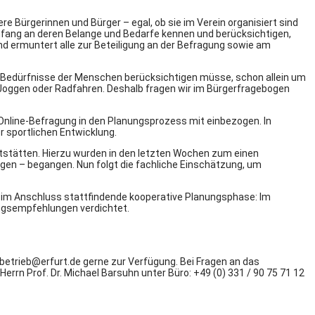
re Bürgerinnen und Bürger – egal, ob sie im Verein organisiert sind
Anfang an deren Belange und Bedarfe kennen und berücksichtigen,
nd ermuntert alle zur Beteiligung an der Befragung sowie am
und Bedürfnisse der Menschen berücksichtigen müsse, schon allein um
m Joggen oder Radfahren. Deshalb fragen wir im Bürgerfragebogen
Online-Befragung in den Planungsprozess mit einbezogen. In
r sportlichen Entwicklung.
tstätten. Hierzu wurden in den letzten Wochen zum einen
en – begangen. Nun folgt die fachliche Einschätzung, um
e im Anschluss stattfindende kooperative Planungsphase: Im
ngsempfehlungen verdichtet.
tbetrieb@erfurt.de gerne zur Verfügung. Bei Fragen an das
rn Prof. Dr. Michael Barsuhn unter Büro: +49 (0) 331 / 90 75 71 12