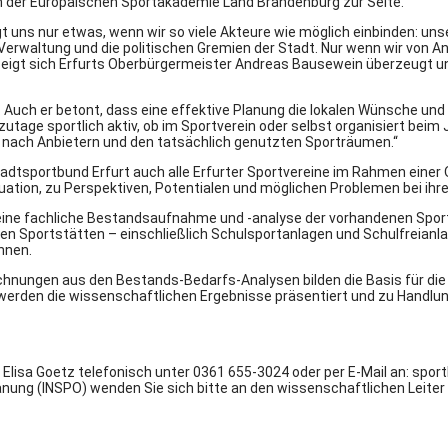
der Europäischen Sportakademie Land Brandenburg zur Seite.
t uns nur etwas, wenn wir so viele Akteure wie möglich einbinden: unse
 Verwaltung und die politischen Gremien der Stadt. Nur wenn wir von 
, zeigt sich Erfurts Oberbürgermeister Andreas Bausewein überzeugt u
ts. Auch er betont, dass eine effektive Planung die lokalen Wünsche 
utage sportlich aktiv, ob im Sportverein oder selbst organisiert bei
nach Anbietern und den tatsächlich genutzten Sporträumen.“
dtsportbund Erfurt auch alle Erfurter Sportvereine im Rahmen einer 
tuation, zu Perspektiven, Potentialen und möglichen Problemen bei ihre
 eine fachliche Bestandsaufnahme und -analyse der vorhandenen Spor
portstätten – einschließlich Schulsportanlagen und Schulfreianlag
nnen.
chnungen aus den Bestands-Bedarfs-Analysen bilden die Basis für di
rden die wissenschaftlichen Ergebnisse präsentiert und zu Handlu
 Elisa Goetz telefonisch unter 0361 655-3024 oder per E-Mail an: spor
g (INSPO) wenden Sie sich bitte an den wissenschaftlichen Leiter Her