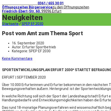
Telefonischer Kontakt
0361 / 655 30 01
Öffnungszeiten Bürgerservice
zu den Öffnungszeiten
Friedrich-Ebert-Str. 60,
99096 Erfurt
Neuigkeiten
Startseite
/
SPEP EF 2030
Post vom Amt zum Thema Sport
16. September 2020
Autor:
Erfurter Sportbetrieb
Kategorie:
SPEP EF 2030
Keine Kommentare
SPORTENTWICKLUNGSPLAN ERFURT 2030* STARTET BEFRAGUN
ERFURT | SEPTEMBER 2020
Über 10.000 Erfurterinnen und Erfurter bekommen in den nächsten Ta
Bewegungsverhalten äußern. Hintergrund ist der Sportentwicklungspl
In welche Richtung soll sich der Sport der Landeshauptstadt Erfurt
Handlungsbedarfe und Entwicklungsmöglichkeiten haben die Erfurter 
Das rund 18-monatige Planungsverfahren wird wissenschaftlich begl