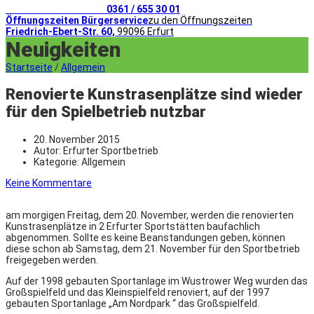
Telefonischer Kontakt
0361 / 655 30 01
Öffnungszeiten Bürgerservice
zu den Öffnungszeiten
Friedrich-Ebert-Str. 60,
99096 Erfurt
Neuigkeiten
Startseite
/
Allgemein
Renovierte Kunstrasenplätze sind wieder
für den Spielbetrieb nutzbar
20. November 2015
Autor:
Erfurter Sportbetrieb
Kategorie:
Allgemein
Keine Kommentare
am morgigen Freitag, dem 20. November, werden die renovierten
Kunstrasenplätze in 2 Erfurter Sportstätten baufachlich
abgenommen. Sollte es keine Beanstandungen geben, können
diese schon ab Samstag, dem 21. November für den Sportbetrieb
freigegeben werden.
Auf der 1998 gebauten Sportanlage im Wustrower Weg wurden das
Großspielfeld und das Kleinspielfeld renoviert, auf der 1997
gebauten Sportanlage „Am Nordpark “ das Großspielfeld.