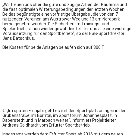
„Wir freuen uns über die gute und zügige Arbeit der Baufirma und
die fast optimalen Witterungsbedingungen der letzten Wochen.
Beides begünstigte eine vorfristige Übergabe , die von den 7
nutzenden Vereinen am Wustrower Weg und 13 am Nordpark
herbeigesehnt wurden. Die Sicherheit im Trainings- und
Spielbetrieb ist nun wieder gewährleistet, für uns alle eine wichtige
Voraussetzung für den Sportbetrieb“, so der ESB-Sportdirektor
Jens Batschkus.
Die Kosten für beide Anlagen belaufen sich auf 800 T
€. „Im späten Frühjahr geht es mit den Sport-platzanlagen in der
Grubenstraße, im Borntal, im Sportforum Johannesplatz, in
Daberstedt und in Marbach weiter“, informiert Projektleiter
Andreas Goldhardt vom Erfurter Sportbetrieb.
Insgesamt werden dem Erfurter Sport ab 2016 mit dem neuen