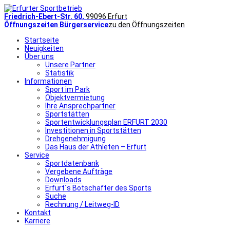
Friedrich-Ebert-Str. 60,
99096 Erfurt
Öffnungszeiten Bürgerservice
zu den Öffnungszeiten
Startseite
Neuigkeiten
Über uns
Unsere Partner
Statistik
Informationen
Sport im Park
Objektvermietung
Ihre Ansprechpartner
Sportstätten
Sportentwicklungsplan ERFURT 2030
Investitionen in Sportstätten
Drehgenehmigung
Das Haus der Athleten – Erfurt
Service
Sportdatenbank
Vergebene Aufträge
Downloads
Erfurt´s Botschafter des Sports
Suche
Rechnung / Leitweg-ID
Kontakt
Karriere