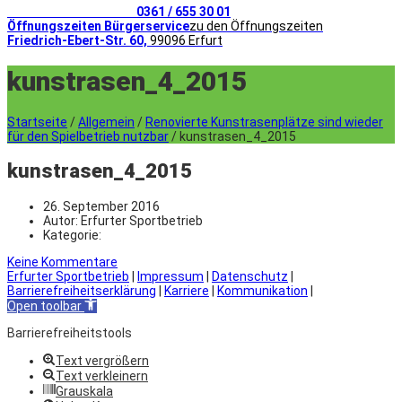
Telefonischer Kontakt
0361 / 655 30 01
Öffnungszeiten Bürgerservice
zu den Öffnungszeiten
Friedrich-Ebert-Str. 60,
99096 Erfurt
kunstrasen_4_2015
Startseite
/
Allgemein
/
Renovierte Kunstrasenplätze sind wieder
für den Spielbetrieb nutzbar
/
kunstrasen_4_2015
kunstrasen_4_2015
26. September 2016
Autor:
Erfurter Sportbetrieb
Kategorie:
Keine Kommentare
Erfurter Sportbetrieb
|
Impressum
|
Datenschutz
|
Barrierefreiheitserklärung
|
Karriere
|
Kommunikation
|
Open toolbar
Barrierefreiheitstools
Text vergrößern
Text verkleinern
Grauskala