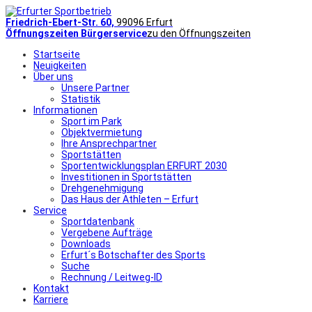
Friedrich-Ebert-Str. 60,
99096 Erfurt
Öffnungszeiten Bürgerservice
zu den Öffnungszeiten
Startseite
Neuigkeiten
Über uns
Unsere Partner
Statistik
Informationen
Sport im Park
Objektvermietung
Ihre Ansprechpartner
Sportstätten
Sportentwicklungsplan ERFURT 2030
Investitionen in Sportstätten
Drehgenehmigung
Das Haus der Athleten – Erfurt
Service
Sportdatenbank
Vergebene Aufträge
Downloads
Erfurt´s Botschafter des Sports
Suche
Rechnung / Leitweg-ID
Kontakt
Karriere