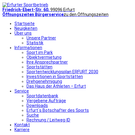
Friedrich-Ebert-Str. 60,
99096 Erfurt
Öffnungszeiten Bürgerservice
zu den Öffnungszeiten
Startseite
Neuigkeiten
Über uns
Unsere Partner
Statistik
Informationen
Sport im Park
Objektvermietung
Ihre Ansprechpartner
Sportstätten
Sportentwicklungsplan ERFURT 2030
Investitionen in Sportstätten
Drehgenehmigung
Das Haus der Athleten – Erfurt
Service
Sportdatenbank
Vergebene Aufträge
Downloads
Erfurt´s Botschafter des Sports
Suche
Rechnung / Leitweg-ID
Kontakt
Karriere