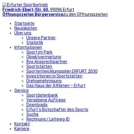
Friedrich-Ebert-Str. 60,
99096 Erfurt
Öffnungszeiten Bürgerservice
zu den Öffnungszeiten
Startseite
Neuigkeiten
Über uns
Unsere Partner
Statistik
Informationen
Sport im Park
Objektvermietung
Ihre Ansprechpartner
Sportstätten
Sportentwicklungsplan ERFURT 2030
Investitionen in Sportstätten
Drehgenehmigung
Das Haus der Athleten – Erfurt
Service
Sportdatenbank
Vergebene Aufträge
Downloads
Erfurt´s Botschafter des Sports
Suche
Rechnung / Leitweg-ID
Kontakt
Karriere