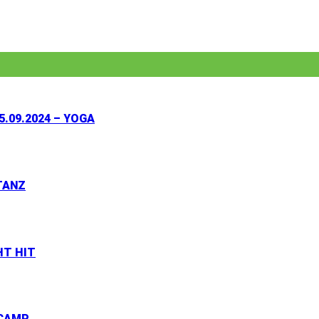
25.09.2024 – YOGA
ETANZ
HT HIT
TCAMP