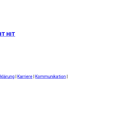
HT HIT
rklärung
|
Karriere
|
Kommunikation
|