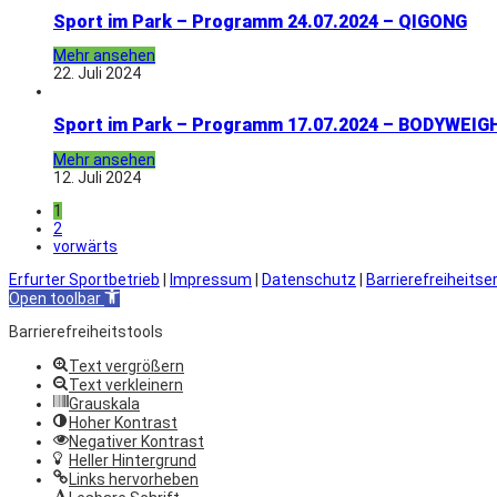
Sport im Park – Programm 24.07.2024 – QIGONG
Mehr ansehen
22. Juli 2024
Sport im Park – Programm 17.07.2024 – BODYWEIG
Mehr ansehen
12. Juli 2024
1
2
vorwärts
Erfurter Sportbetrieb
|
Impressum
|
Datenschutz
|
Barrierefreiheitse
Open toolbar
Barrierefreiheitstools
Text vergrößern
Text verkleinern
Grauskala
Hoher Kontrast
Negativer Kontrast
Heller Hintergrund
Links hervorheben