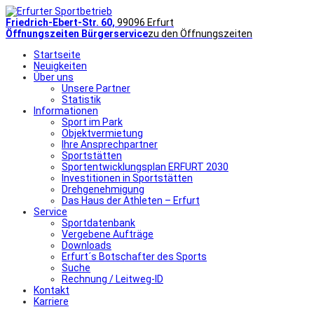
Friedrich-Ebert-Str. 60,
99096 Erfurt
Öffnungszeiten Bürgerservice
zu den Öffnungszeiten
Startseite
Neuigkeiten
Über uns
Unsere Partner
Statistik
Informationen
Sport im Park
Objektvermietung
Ihre Ansprechpartner
Sportstätten
Sportentwicklungsplan ERFURT 2030
Investitionen in Sportstätten
Drehgenehmigung
Das Haus der Athleten – Erfurt
Service
Sportdatenbank
Vergebene Aufträge
Downloads
Erfurt´s Botschafter des Sports
Suche
Rechnung / Leitweg-ID
Kontakt
Karriere