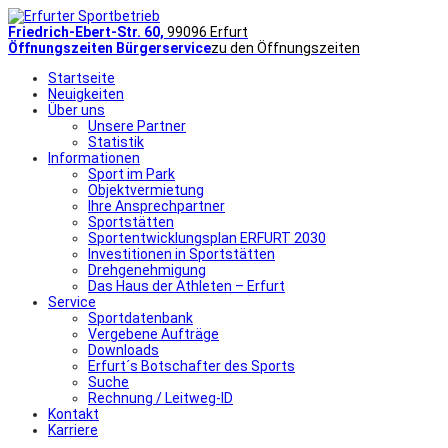
Friedrich-Ebert-Str. 60,
99096 Erfurt
Öffnungszeiten Bürgerservice
zu den Öffnungszeiten
Startseite
Neuigkeiten
Über uns
Unsere Partner
Statistik
Informationen
Sport im Park
Objektvermietung
Ihre Ansprechpartner
Sportstätten
Sportentwicklungsplan ERFURT 2030
Investitionen in Sportstätten
Drehgenehmigung
Das Haus der Athleten – Erfurt
Service
Sportdatenbank
Vergebene Aufträge
Downloads
Erfurt´s Botschafter des Sports
Suche
Rechnung / Leitweg-ID
Kontakt
Karriere