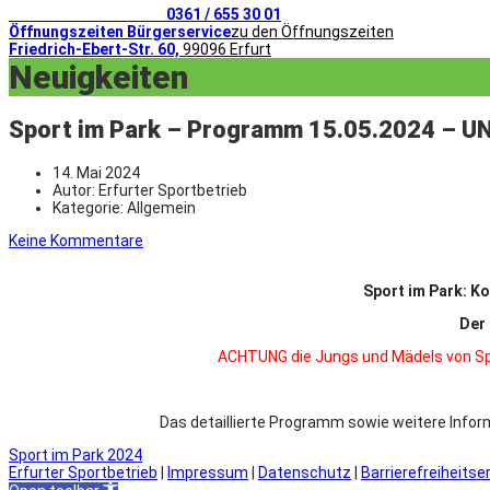
Telefonischer Kontakt
0361 / 655 30 01
Öffnungszeiten Bürgerservice
zu den Öffnungszeiten
Friedrich-Ebert-Str. 60,
99096 Erfurt
Neuigkeiten
Sport im Park – Programm 15.05.2024 – U
14. Mai 2024
Autor:
Erfurter Sportbetrieb
Kategorie:
Allgemein
Keine Kommentare
Sport im Park: Ko
Der 
ACHTUNG die Jungs und Mädels von Spi
Das detaillierte Programm sowie weitere Infor
Sport im Park 2024
Erfurter Sportbetrieb
|
Impressum
|
Datenschutz
|
Barrierefreiheitse