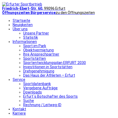
Friedrich-Ebert-Str. 60,
99096 Erfurt
Öffnungszeiten Bürgerservice
zu den Öffnungszeiten
Startseite
Neuigkeiten
Über uns
Unsere Partner
Statistik
Informationen
Sport im Park
Objektvermietung
Ihre Ansprechpartner
Sportstätten
Sportentwicklungsplan ERFURT 2030
Investitionen in Sportstätten
Drehgenehmigung
Das Haus der Athleten – Erfurt
Service
Sportdatenbank
Vergebene Aufträge
Downloads
Erfurt´s Botschafter des Sports
Suche
Rechnung / Leitweg-ID
Kontakt
Karriere