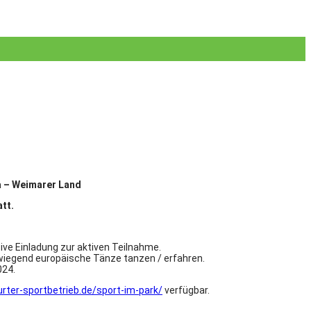
na – Weimarer Land
tt.
ve Einladung zur aktiven Teilnahme.
wiegend europäische Tänze tanzen / erfahren.
024.
rter-sportbetrieb.de/sport-im-park/
verfügbar.