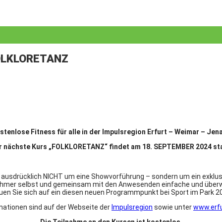
FOLKLORETANZ
stenlose Fitness für alle in der Impulsregion Erfurt – Weimar – Je
r nächste Kurs „FOLKLORETANZ“ findet am 18. SEPTEMBER 2024 sta
 ausdrücklich NICHT um eine Showvorführung – sondern um ein exklusi
lnehmer selbst und gemeinsam mit den Anwesenden einfache und über
uen Sie sich auf ein diesen neuen Programmpunkt bei Sport im Park 2
mationen sind auf der Webseite der
Impulsregion
sowie unter
www.erfu
Die Teilnahme an den Kursen ist kostenlos.