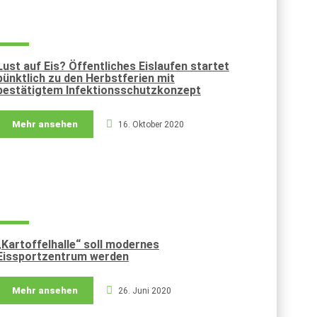
Lust auf Eis? Öffentliches Eislaufen startet
pünktlich zu den Herbstferien mit
bestätigtem Infektionsschutzkonzept
Mehr ansehen
16. Oktober 2020
„Kartoffelhalle“ soll modernes
Eissportzentrum werden
Mehr ansehen
26. Juni 2020