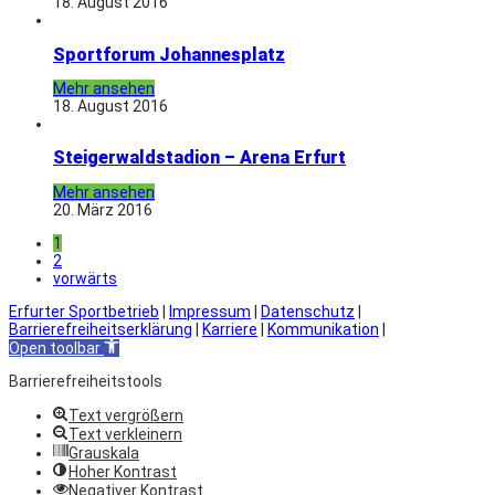
18. August 2016
Sportforum Johannesplatz
Mehr ansehen
18. August 2016
Steigerwaldstadion – Arena Erfurt
Mehr ansehen
20. März 2016
1
2
vorwärts
Erfurter Sportbetrieb
|
Impressum
|
Datenschutz
|
Barrierefreiheitserklärung
|
Karriere
|
Kommunikation
|
Open toolbar
Barrierefreiheitstools
Text vergrößern
Text verkleinern
Grauskala
Hoher Kontrast
Negativer Kontrast