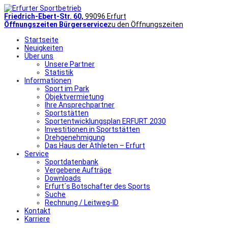
Friedrich-Ebert-Str. 60,
99096 Erfurt
Öffnungszeiten Bürgerservice
zu den Öffnungszeiten
Startseite
Neuigkeiten
Über uns
Unsere Partner
Statistik
Informationen
Sport im Park
Objektvermietung
Ihre Ansprechpartner
Sportstätten
Sportentwicklungsplan ERFURT 2030
Investitionen in Sportstätten
Drehgenehmigung
Das Haus der Athleten – Erfurt
Service
Sportdatenbank
Vergebene Aufträge
Downloads
Erfurt´s Botschafter des Sports
Suche
Rechnung / Leitweg-ID
Kontakt
Karriere